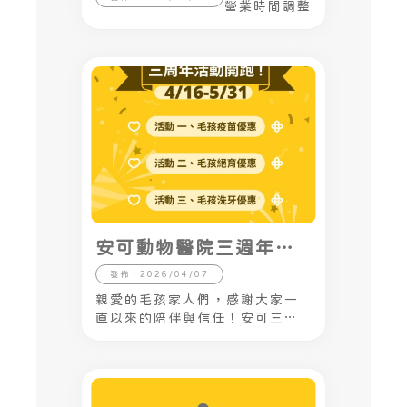
營業時間調整
安可動物醫院三週年
慶！開跑啦～
發佈：2026/04/07
親愛的毛孩家人們，感謝大家一
直以來的陪伴與信任！安可三週
年特別推出超值優惠活動，陪毛
孩一起健康又開心～